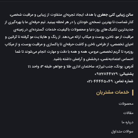
سالن زیبایی کتی جعفری
با هدف ایجاد تجربه‌ای متفاوت از زیبایی و مراقبت شخصی،
کنار شماست تا بهترین نسخه‌ی خودتان را در هر لحظه ببینید. تیم حرفه‌ای ما با بهره‌گیری از
جدیدترین تکنیک‌های روز دنیا و محصولات باکیفیت، خدمات گسترده‌ای در زمینه‌ی
مراقبت از مو، ناخن، پوست و میکاپ ارائه می‌دهد. از رنگ و هایلایت مو گرفته تا کراتین و
احیای تخصصی، از طراحی ناخن و کاشت حرفه‌ای تا پاکسازی و مراقبت پوست، و از میکاپ
روزمره تا گریم تخصصی عروس، همه و همه با دقت و مهارت انجام می‌شوند تا شما
احساس اعتمادبه‌نفس، درخشش و آرامش داشته باشید.
آدرس:
پونک، جنب تیراژه، ساختمان اداری طلا و جواهر، طبقه 3، واحد 11
پشتیبانی:
09122844729
شماره تماس:
021-44445049
خدمات مشتریان
محصولات
مقالات
درباره ما
سوالات متداول