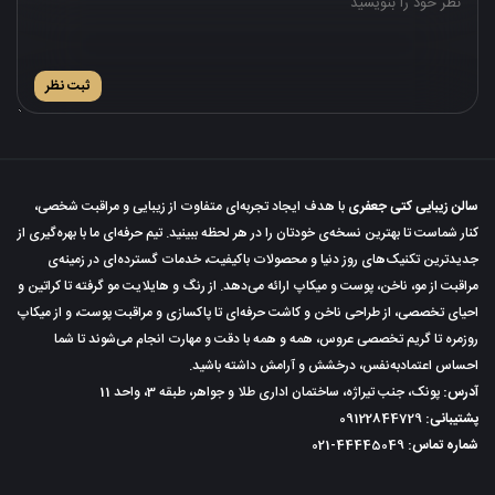
ثبت نظر
سالن زیبایی کتی جعفری
با هدف ایجاد تجربه‌ای متفاوت از زیبایی و مراقبت شخصی،
کنار شماست تا بهترین نسخه‌ی خودتان را در هر لحظه ببینید. تیم حرفه‌ای ما با بهره‌گیری از
جدیدترین تکنیک‌های روز دنیا و محصولات باکیفیت، خدمات گسترده‌ای در زمینه‌ی
مراقبت از مو، ناخن، پوست و میکاپ ارائه می‌دهد. از رنگ و هایلایت مو گرفته تا کراتین و
احیای تخصصی، از طراحی ناخن و کاشت حرفه‌ای تا پاکسازی و مراقبت پوست، و از میکاپ
روزمره تا گریم تخصصی عروس، همه و همه با دقت و مهارت انجام می‌شوند تا شما
احساس اعتمادبه‌نفس، درخشش و آرامش داشته باشید.
آدرس:
پونک، جنب تیراژه، ساختمان اداری طلا و جواهر، طبقه 3، واحد 11
پشتیبانی:
09122844729
شماره تماس:
021-44445049
خدمات مشتریان