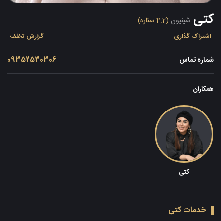
کتی
شینیون
(4.2 ستاره)
اشتراک گذاری
گزارش تخلف
شماره تماس
09352530306
همکاران
کتی
خدمات کتی