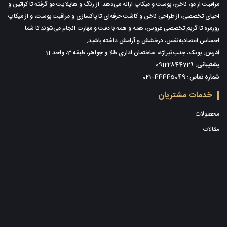
مراقبت از مو، ناخن، پوست و میکاپ ارائه می‌دهد. از رنگ و هایلایت مو گرفته تا کراتین و
احیای تخصصی، از طراحی ناخن و کاشت حرفه‌ای تا پاکسازی و مراقبت پوست، و از میکاپ
روزمره تا گریم تخصصی عروس، همه و همه با دقت و مهارت انجام می‌شوند تا شما
احساس اعتمادبه‌نفس، درخشش و آرامش داشته باشید.
آدرس:
پونک، جنب تیراژه، ساختمان اداری طلا و جواهر، طبقه 3، واحد 11
پشتیبانی:
09122844729
شماره تماس:
021-44445049
خدمات مشتریان
محصولات
مقالات
درباره ما
سوالات متداول
حریم خصوصی
قوانین و مقررات رزرو آنلاین سالن زیبایی کتی جعفری
پشتیبانی
همکاری با ما